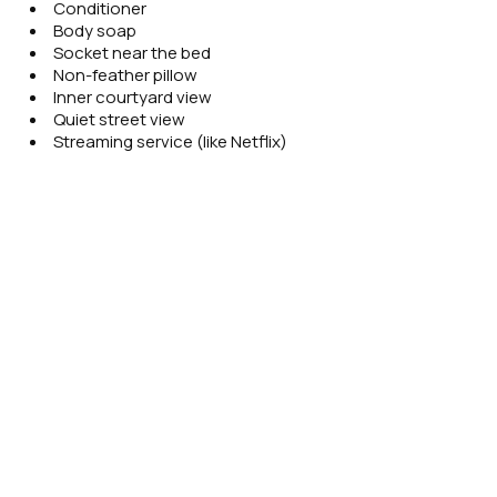
Conditioner
Body soap
Socket near the bed
Non-feather pillow
Inner courtyard view
Quiet street view
Streaming service (like Netflix)
Lockers
Smoke alarm
Fire extinguisher
Key access
Κάντε κράτηση
Αίτηση προσφοράς