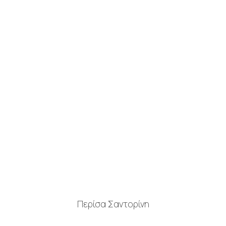
Καλωσορίσατε Roula Villa Studios &
Apartments
Περίσα Σαντορίνη