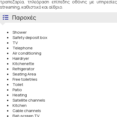
τραπεζαρία, τηλεόραση επίπεδης οθόνης με υπηρεσίες
streaming, καθιστικό και αίθριο.
Παροχές
Shower
Safety deposit box
TV
Telephone
Air conditioning
Hairdryer
Kitchenette
Refrigerator
Seating Area
Free toiletries
Toilet
Patio
Heating
Satellite channels
Kitchen
Cable channels
Flat-screen TV